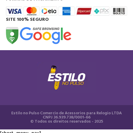
SITE 100% SEGURO
Estilo no Pulso Comercio de Acessorios para Relogio LTDA
CNPJ 36.939.738/0001-66
© Todos os direitos reservados - 2025