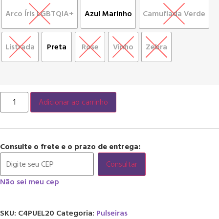
Arco Íris LGBTQIA+
Azul Marinho
Camuflada Verde
Listrada
Preta
Rose
Vinho
Zebra
Adicionar ao carrinho
Consulte o frete e o prazo de entrega:
Consultar
Não sei meu cep
SKU:
C4PUEL20
Categoria:
Pulseiras