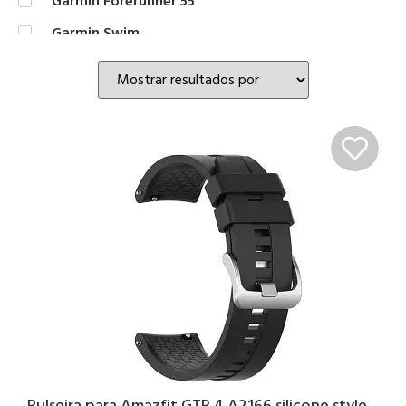
Garmin Forerunner 55
Garmin Swim
Garmin Venu
Huawei Watch GT3 42mm
Huawei Watch GT3 46mm
Redmi Mi Watch Lite
Pulseira para Amazfit GTR 4 A2166 silicone style