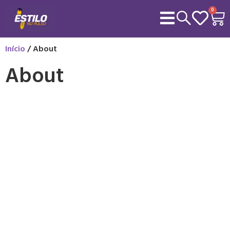
0
Início
/ About
About
Design is Thinking
Made Visual